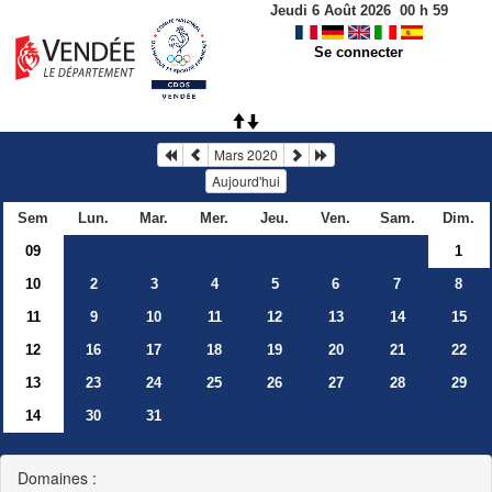
Jeudi 6 Août 2026
00
h
59
Se connecter
Mars 2020
Aujourd'hui
Sem
Lun.
Mar.
Mer.
Jeu.
Ven.
Sam.
Dim.
09
1
10
2
3
4
5
6
7
8
11
9
10
11
12
13
14
15
12
16
17
18
19
20
21
22
13
23
24
25
26
27
28
29
14
30
31
Domaines :