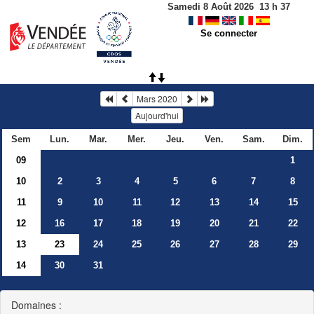
Samedi 8 Août 2026
13
h
37
Se connecter
Mars 2020
Aujourd'hui
Sem
Lun.
Mar.
Mer.
Jeu.
Ven.
Sam.
Dim.
09
1
10
2
3
4
5
6
7
8
11
9
10
11
12
13
14
15
12
16
17
18
19
20
21
22
13
23
24
25
26
27
28
29
14
30
31
Domaines :