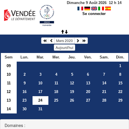
Dimanche 9 Août 2026
12
h
14
Se connecter
Mars 2020
Aujourd'hui
Sem
Lun.
Mar.
Mer.
Jeu.
Ven.
Sam.
Dim.
09
1
10
2
3
4
5
6
7
8
11
9
10
11
12
13
14
15
12
16
17
18
19
20
21
22
13
23
24
25
26
27
28
29
14
30
31
Domaines :