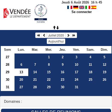
Jeudi 6 Août 2026
16
h
45
Se connecter
Juillet 2020
Aujourd'hui
Sem
Lun.
Mar.
Mer.
Jeu.
Ven.
Sam.
Dim.
27
1
2
3
4
5
28
6
7
8
9
10
11
12
29
13
14
15
16
17
18
19
30
20
21
22
23
24
25
26
31
27
28
29
30
31
Domaines :