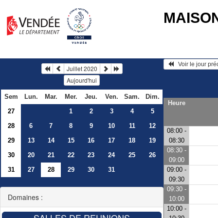
MAISO
   Voir le jour pr
Juillet 2020
Aujourd'hui
Sem
Lun.
Mar.
Mer.
Jeu.
Ven.
Sam.
Dim.
Heure
27
1
2
3
4
5
28
6
7
8
9
10
11
12
08:00 -
29
13
14
15
16
17
18
19
08:30
08:30 -
30
20
21
22
23
24
25
26
09:00
31
27
28
29
30
31
09:00 -
09:30
09:30 -
Domaines :
10:00
10:00 -