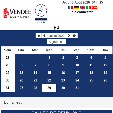
Jeudi 6 Août 2026
04
h
15
Se connecter
Juillet 2020
Aujourd'hui
Sem
Lun.
Mar.
Mer.
Jeu.
Ven.
Sam.
Dim.
27
1
2
3
4
5
28
6
7
8
9
10
11
12
29
13
14
15
16
17
18
19
30
20
21
22
23
24
25
26
31
27
28
29
30
31
Domaines :