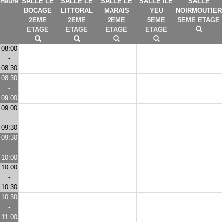
Heure
SALLE LE
SALLE LE
SALLE LE
SALLE ILE
SALLE
BOCAGE
LITTORAL
MARAIS
YEU
NOIRMOUTIER
2EME
2EME
2EME
5EME
5EME ETAGE
ETAGE
ETAGE
ETAGE
ETAGE
08:00
-
08:30
08:30
-
09:00
09:00
-
09:30
09:30
-
10:00
10:00
-
10:30
10:30
-
11:00