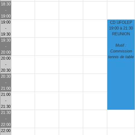
18:30
-
19:00
19:00
CD UFOLEP
-
19:00 à 21:30
REUNION
19:30
19:30
Motif :
-
Commission
20:00
tennis de table
20:00
-
20:30
20:30
-
21:00
21:00
-
21:30
21:30
-
22:00
22:00