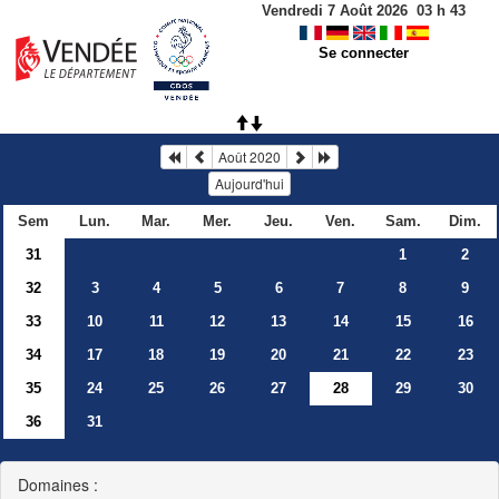
Vendredi 7 Août 2026
03
h
43
Se connecter
Août 2020
Aujourd'hui
Sem
Lun.
Mar.
Mer.
Jeu.
Ven.
Sam.
Dim.
31
1
2
32
3
4
5
6
7
8
9
33
10
11
12
13
14
15
16
34
17
18
19
20
21
22
23
35
24
25
26
27
28
29
30
36
31
Domaines :