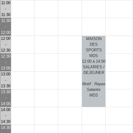
11:00
-
11:30
11:30
-
12:00
12:00
MAISON
-
DES
SPORTS
12:30
MDS
12:30
12:00 à 14:00
-
SALARIES /
13:00
DEJEUNER
13:00
-
Motif : Repas
13:30
Salariés
13:30
MDS
-
14:00
14:00
-
14:30
14:30