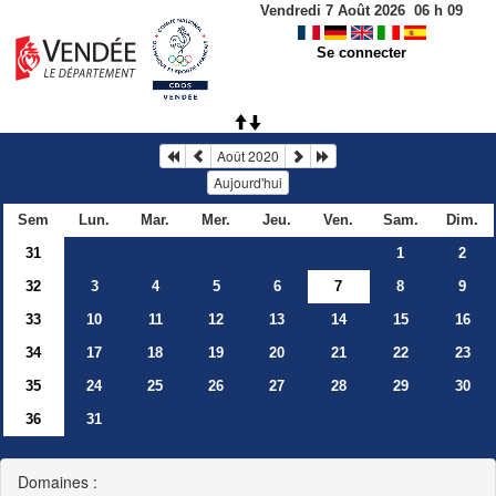
Vendredi 7 Août 2026
06
h
09
Se connecter
Août 2020
Aujourd'hui
Sem
Lun.
Mar.
Mer.
Jeu.
Ven.
Sam.
Dim.
31
1
2
32
3
4
5
6
7
8
9
33
10
11
12
13
14
15
16
34
17
18
19
20
21
22
23
35
24
25
26
27
28
29
30
36
31
Domaines :