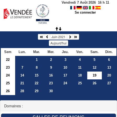
Vendredi 7 Août 2026
16
h
11
Se connecter
Juin 2021
Aujourd'hui
Sem
Lun.
Mar.
Mer.
Jeu.
Ven.
Sam.
Dim.
22
1
2
3
4
5
6
23
7
8
9
10
11
12
13
24
14
15
16
17
18
19
20
25
21
22
23
24
25
26
27
26
28
29
30
Domaines :