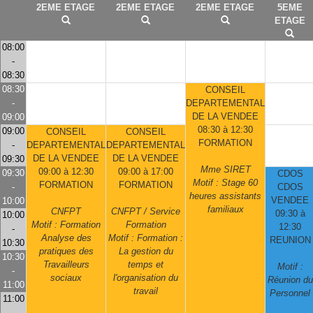
2EME ETAGE
2EME ETAGE
2EME ETAGE
5EME
ETAGE
08:00
-
08:30
08:30
CONSEIL
-
DEPARTEMENTAL
DE LA VENDEE
09:00
08:30 à 12:30
09:00
CONSEIL
CONSEIL
FORMATION
-
DEPARTEMENTAL
DEPARTEMENTAL
DE LA VENDEE
DE LA VENDEE
09:30
Mme SIRET
09:00 à 12:30
09:00 à 17:00
09:30
CDOS
Motif : Stage 60
FORMATION
FORMATION
-
CDOS
heures assistants
VENDEE
10:00
familiaux
CNFPT
CNFPT / Service
09:30 à
10:00
Motif : Formation
Formation
12:30
-
Analyse des
Motif : Formation :
REUNION
10:30
pratiques des
La gestion du
10:30
Travailleurs
temps et
Motif :
-
sociaux
l'organisation du
Réunion du
11:00
travail
Personnel
11:00
-