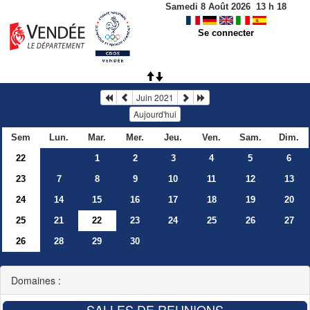
Samedi 8 Août 2026
13
h
18
Se connecter
Juin 2021
Aujourd'hui
Sem
Lun.
Mar.
Mer.
Jeu.
Ven.
Sam.
Dim.
22
1
2
3
4
5
6
23
7
8
9
10
11
12
13
24
14
15
16
17
18
19
20
25
21
22
23
24
25
26
27
26
28
29
30
Domaines :