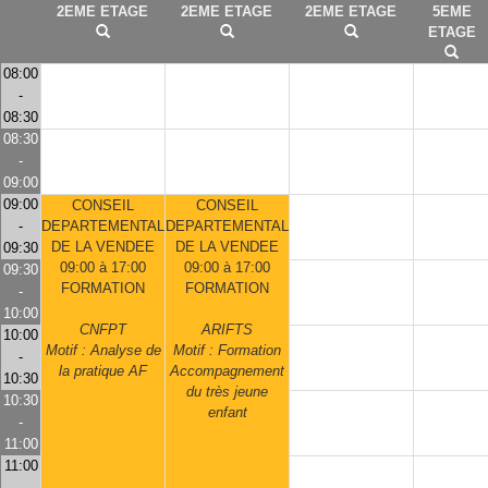
2EME ETAGE
2EME ETAGE
2EME ETAGE
5EME
ETAGE
08:00
-
08:30
08:30
-
09:00
09:00
CONSEIL
CONSEIL
-
DEPARTEMENTAL
DEPARTEMENTAL
DE LA VENDEE
DE LA VENDEE
09:30
09:00 à 17:00
09:00 à 17:00
09:30
FORMATION
FORMATION
-
10:00
CNFPT
ARIFTS
10:00
Motif : Analyse de
Motif : Formation
-
la pratique AF
Accompagnement
10:30
du très jeune
10:30
enfant
-
11:00
11:00
-