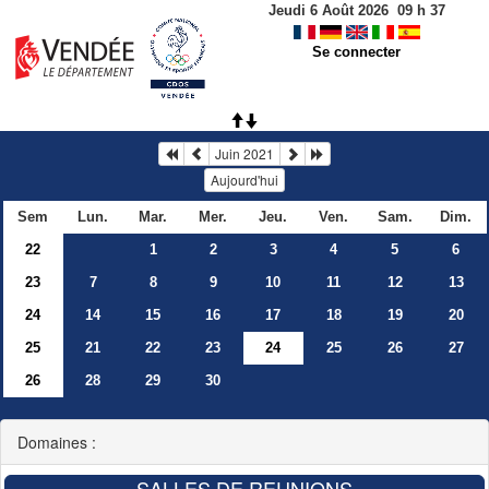
Jeudi 6 Août 2026
09
h
37
Se connecter
Juin 2021
Aujourd'hui
Sem
Lun.
Mar.
Mer.
Jeu.
Ven.
Sam.
Dim.
22
1
2
3
4
5
6
23
7
8
9
10
11
12
13
24
14
15
16
17
18
19
20
25
21
22
23
24
25
26
27
26
28
29
30
Domaines :