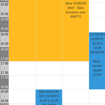
Mme VERDON
15:00
Motif : Bilan
-
formation avec
15:30
ARIFTS
15:30
-
16:00
16:00
CD SPOR
-
ADAPTE
16:00 à
16:30
18:00
16:30
REUNION
-
17:00
Motif :
17:00
réunion
-
équipe
17:30
CDSA
17:30
-
18:00
18:00
MDS MAISON
-
DES SPORTS
18:00 à 21:00
18:30