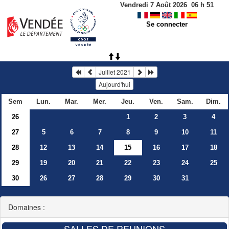
Vendredi 7 Août 2026
06
h
51
Se connecter
Juillet 2021
Aujourd'hui
Sem
Lun.
Mar.
Mer.
Jeu.
Ven.
Sam.
Dim.
26
1
2
3
4
27
5
6
7
8
9
10
11
28
12
13
14
15
16
17
18
29
19
20
21
22
23
24
25
30
26
27
28
29
30
31
Domaines :