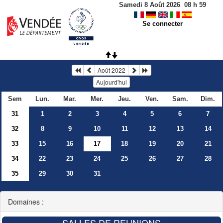
Samedi 8 Août 2026
08
h
59
Se connecter
Août 2022
Aujourd'hui
Sem
Lun.
Mar.
Mer.
Jeu.
Ven.
Sam.
Dim.
31
1
2
3
4
5
6
7
32
8
9
10
11
12
13
14
33
15
16
17
18
19
20
21
34
22
23
24
25
26
27
28
35
29
30
31
Domaines :