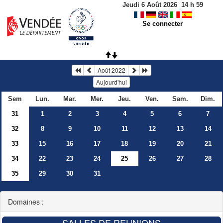
Jeudi 6 Août 2026
14
h
59
Se connecter
Août 2022
Aujourd'hui
Sem
Lun.
Mar.
Mer.
Jeu.
Ven.
Sam.
Dim.
31
1
2
3
4
5
6
7
32
8
9
10
11
12
13
14
33
15
16
17
18
19
20
21
34
22
23
24
25
26
27
28
35
29
30
31
Domaines :