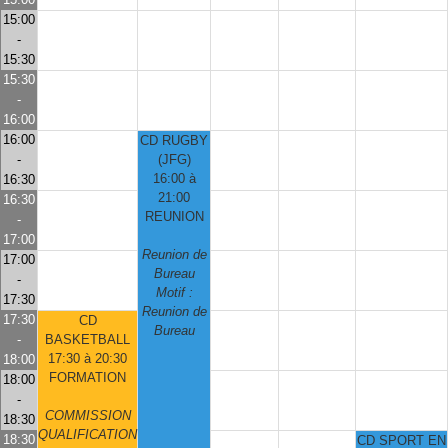
15:00
-
15:30
15:30
-
16:00
16:00
CD RUGBY
-
(JFG)
16:00 à
16:30
21:00
16:30
REUNION
-
17:00
Reunion de
17:00
Bureau
-
Motif :
17:30
Reunion de
17:30
CD
Bureau
-
BASKETBALL
17:30 à 20:30
18:00
FORMATION
18:00
-
COMMISSION
18:30
QUALIFICATION
18:30
CD SPORT EN