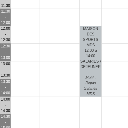
11:30
11:30
-
12:00
12:00
MAISON
-
DES
SPORTS
12:30
MDS
12:30
12:00 à
-
14:00
13:00
SALARIES /
13:00
DEJEUNER
-
13:30
Motif :
13:30
Repas
-
Salariés
14:00
MDS
14:00
-
14:30
14:30
-
15:00