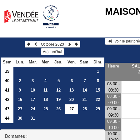
MAISO
   Voir le jour pr
Octobre 2023
Aujourd'hui
Sem
Lun.
Mar.
Mer.
Jeu.
Ven.
Sam.
Dim.
Heure
SAL
39
1
40
2
3
4
5
6
7
8
08:00 -
41
9
10
11
12
13
14
15
08:30
08:30 -
42
16
17
18
19
20
21
22
09:00
43
23
24
25
26
27
28
29
09:00 -
09:30
44
30
31
09:30 -
10:00
10:00 -
Domaines :