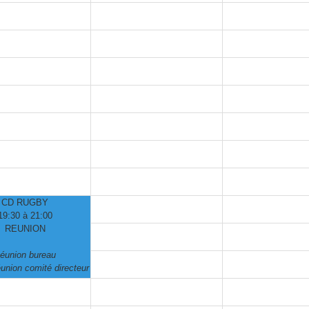
CD RUGBY
19:30 à 21:00
REUNION
éunion bureau
éunion comité directeur