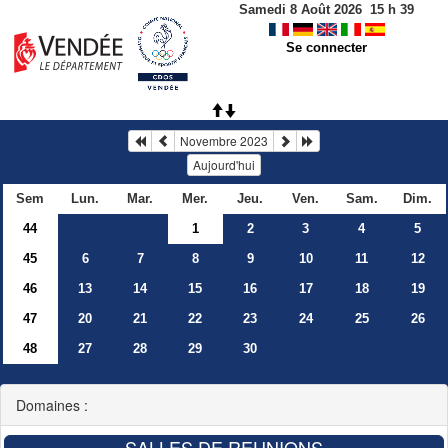
Samedi 8 Août 2026
15
h
39
Se connecter
Novembre 2023
Aujourd'hui
Sem
Lun.
Mar.
Mer.
Jeu.
Ven.
Sam.
Dim.
44
1
2
3
4
5
45
6
7
8
9
10
11
12
46
13
14
15
16
17
18
19
47
20
21
22
23
24
25
26
48
27
28
29
30
Domaines :