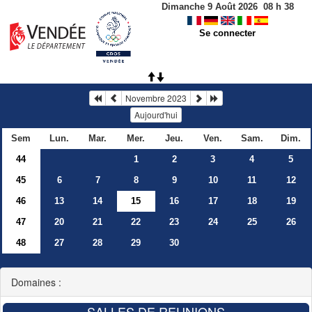
Dimanche 9 Août 2026
08
h
38
Se connecter
Novembre 2023
Aujourd'hui
Sem
Lun.
Mar.
Mer.
Jeu.
Ven.
Sam.
Dim.
44
1
2
3
4
5
45
6
7
8
9
10
11
12
46
13
14
15
16
17
18
19
47
20
21
22
23
24
25
26
48
27
28
29
30
Domaines :