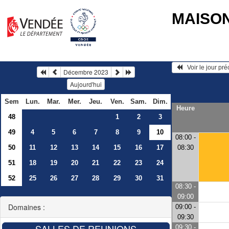
MAISO
   Voir le jour pr
Décembre 2023
Aujourd'hui
Sem
Lun.
Mar.
Mer.
Jeu.
Ven.
Sam.
Dim.
Heure
48
1
2
3
49
4
5
6
7
8
9
10
08:00 -
50
11
12
13
14
15
16
17
08:30
51
18
19
20
21
22
23
24
52
25
26
27
28
29
30
31
08:30 -
09:00
Domaines :
09:00 -
09:30
09:30 -