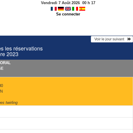
Vendredi 7 Août 2026
00
h
17
Se connecter
  Voir le jour suivant    
les réservations
re 2023
TORAL
GE
30
N
es twirling