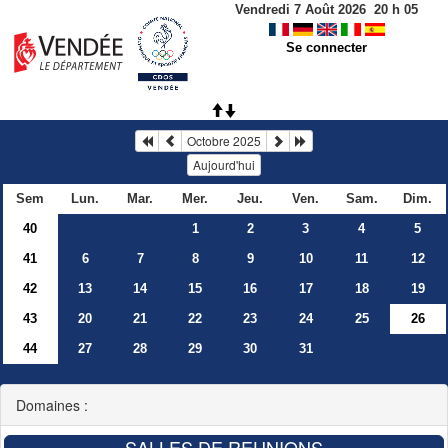
Vendredi 7 Août 2026
20
h
05
Se connecter
Octobre 2025
Aujourd'hui
Sem
Lun.
Mar.
Mer.
Jeu.
Ven.
Sam.
Dim.
40
1
2
3
4
5
41
6
7
8
9
10
11
12
42
13
14
15
16
17
18
19
43
20
21
22
23
24
25
26
44
27
28
29
30
31
Domaines :