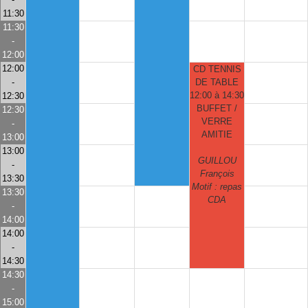
11:30
11:30
-
12:00
12:00
CD TENNIS
-
DE TABLE
12:00 à 14:30
12:30
BUFFET /
12:30
VERRE
-
AMITIE
13:00
13:00
GUILLOU
-
François
13:30
Motif : repas
13:30
CDA
-
14:00
14:00
-
14:30
14:30
-
15:00