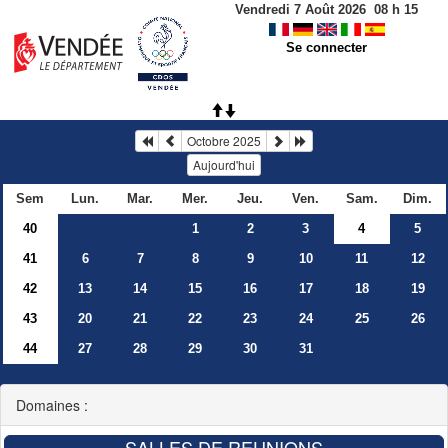
Vendredi 7 Août 2026
08
h
15
Se connecter
Octobre 2025
Aujourd'hui
Sem
Lun.
Mar.
Mer.
Jeu.
Ven.
Sam.
Dim.
40
1
2
3
4
5
41
6
7
8
9
10
11
12
42
13
14
15
16
17
18
19
43
20
21
22
23
24
25
26
44
27
28
29
30
31
Domaines :