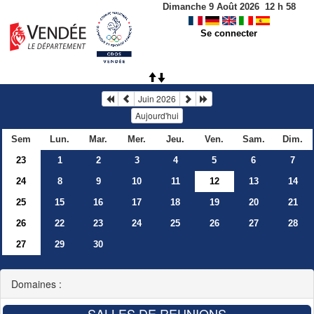
Dimanche 9 Août 2026
12
h
58
Se connecter
Juin 2026
Aujourd'hui
Sem
Lun.
Mar.
Mer.
Jeu.
Ven.
Sam.
Dim.
23
1
2
3
4
5
6
7
24
8
9
10
11
12
13
14
25
15
16
17
18
19
20
21
26
22
23
24
25
26
27
28
27
29
30
Domaines :