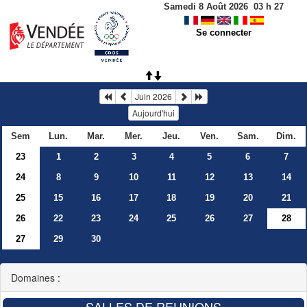
Samedi 8 Août 2026
03
h
27
Se connecter
Juin 2026
Aujourd'hui
Sem
Lun.
Mar.
Mer.
Jeu.
Ven.
Sam.
Dim.
23
1
2
3
4
5
6
7
24
8
9
10
11
12
13
14
25
15
16
17
18
19
20
21
26
22
23
24
25
26
27
28
27
29
30
Domaines :