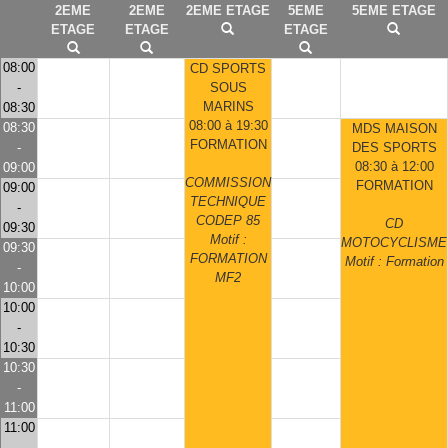
2EME
2EME
2EME ETAGE
5EME
5EME ETAGE
ETAGE
ETAGE
ETAGE
08:00
CD SPORTS
-
SOUS
MARINS
08:30
08:00 à 19:30
08:30
MDS MAISON
FORMATION
-
DES SPORTS
08:30 à 12:00
09:00
COMMISSION
FORMATION
09:00
TECHNIQUE
-
CODEP 85
CD
09:30
Motif :
MOTOCYCLISME
09:30
FORMATION
Motif : Formation
-
MF2
10:00
10:00
-
10:30
10:30
-
11:00
11:00
-