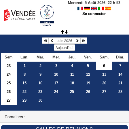
Mercredi 5 Août 2026
22
h
53
Se connecter
Juin 2026
Aujourd'hui
Sem
Lun.
Mar.
Mer.
Jeu.
Ven.
Sam.
Dim.
23
1
2
3
4
5
6
7
24
8
9
10
11
12
13
14
25
15
16
17
18
19
20
21
26
22
23
24
25
26
27
28
27
29
30
Domaines :