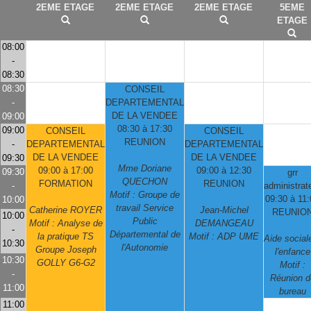
2EME ETAGE
2EME ETAGE
2EME ETAGE
5EME
ETAGE
08:00
-
08:30
08:30
CONSEIL
-
DEPARTEMENTAL
DE LA VENDEE
09:00
08:30 à 17:30
09:00
CONSEIL
CONSEIL
REUNION
-
DEPARTEMENTAL
DEPARTEMENTAL
DE LA VENDEE
DE LA VENDEE
09:30
Mme Doriane
09:00 à 17:00
09:00 à 12:30
09:30
grr
QUECHON
FORMATION
REUNION
-
administrat
Motif : Groupe de
09:30 à 11:
10:00
travail Service
Catherine ROYER
Jean-Michel
REUNIO
10:00
Public
Motif : Analyse de
DEMANGEAU
-
Départemental de
la pratique TS
Motif : ADP UME
Aide social
10:30
l'Autonomie
Groupe Joseph
l'enfance
10:30
GOLLY G6-G2
Motif :
-
Réunion d
11:00
bureau
11:00