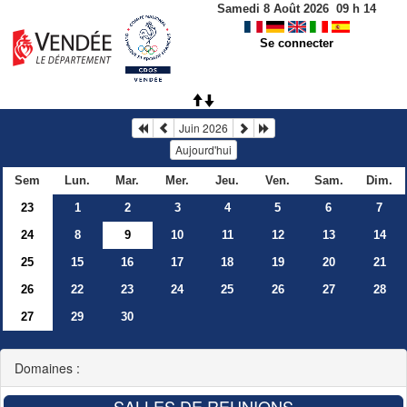
Samedi 8 Août 2026
09
h
14
Se connecter
Juin 2026
Aujourd'hui
Sem
Lun.
Mar.
Mer.
Jeu.
Ven.
Sam.
Dim.
23
1
2
3
4
5
6
7
24
8
9
10
11
12
13
14
25
15
16
17
18
19
20
21
26
22
23
24
25
26
27
28
27
29
30
Domaines :