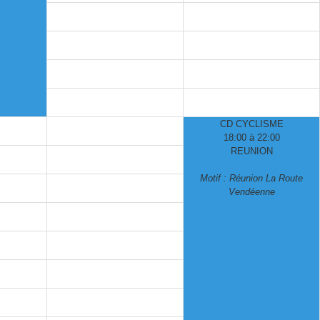
CD CYCLISME
18:00 à 22:00
REUNION
Motif : Réunion La Route
Vendéenne