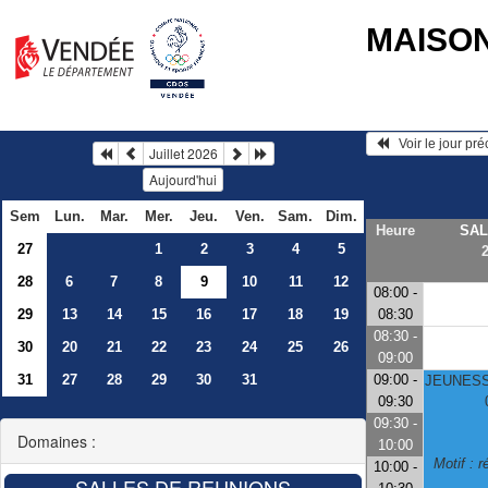
MAISO
   Voir le jour pr
Juillet 2026
Aujourd'hui
Sem
Lun.
Mar.
Mer.
Jeu.
Ven.
Sam.
Dim.
Heure
SAL
27
1
2
3
4
5
28
6
7
8
9
10
11
12
08:00 -
29
13
14
15
16
17
18
19
08:30
08:30 -
30
20
21
22
23
24
25
26
09:00
31
27
28
29
30
31
09:00 -
JEUNESS
09:30
09:30 -
Domaines :
10:00
Motif : 
10:00 -