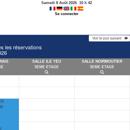
Samedi 8 Août 2026
10
h
42
Se connecter
  Voir le jour suivant    
les réservations
2026
RAIS
SALLE ILE YEU
SALLE NOIRMOUTIER
GE
5EME ETAGE
5EME ETAGE
OS
00
S