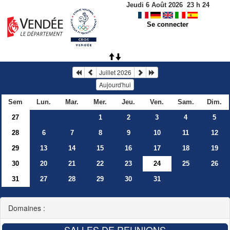
Jeudi 6 Août 2026
23
h
24
Se connecter
Juillet 2026
Aujourd'hui
Sem
Lun.
Mar.
Mer.
Jeu.
Ven.
Sam.
Dim.
27
1
2
3
4
5
28
6
7
8
9
10
11
12
29
13
14
15
16
17
18
19
30
20
21
22
23
24
25
26
31
27
28
29
30
31
Domaines :