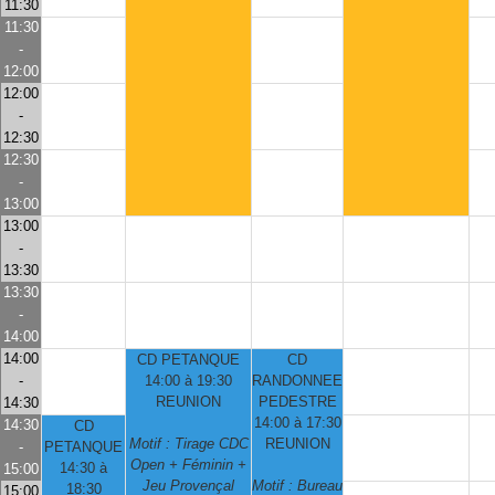
11:30
11:30
-
12:00
12:00
-
12:30
12:30
-
13:00
13:00
-
13:30
13:30
-
14:00
14:00
CD PETANQUE
CD
-
14:00 à 19:30
RANDONNEE
REUNION
PEDESTRE
14:30
14:00 à 17:30
14:30
CD
Motif : Tirage CDC
REUNION
-
PETANQUE
Open + Féminin +
14:30 à
15:00
Jeu Provençal
Motif : Bureau
18:30
15:00