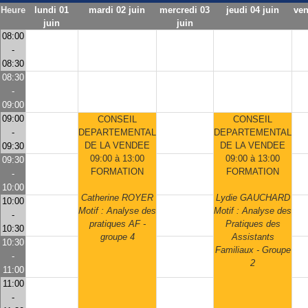
Heure
lundi 01
mardi 02 juin
mercredi 03
jeudi 04 juin
ven
juin
juin
08:00
-
08:30
08:30
-
09:00
09:00
CONSEIL
CONSEIL
-
DEPARTEMENTAL
DEPARTEMENTAL
DE LA VENDEE
DE LA VENDEE
09:30
09:00 à 13:00
09:00 à 13:00
09:30
FORMATION
FORMATION
-
10:00
Catherine ROYER
Lydie GAUCHARD
10:00
Motif : Analyse des
Motif : Analyse des
-
pratiques AF -
Pratiques des
10:30
groupe 4
Assistants
10:30
Familiaux - Groupe
-
2
11:00
11:00
-