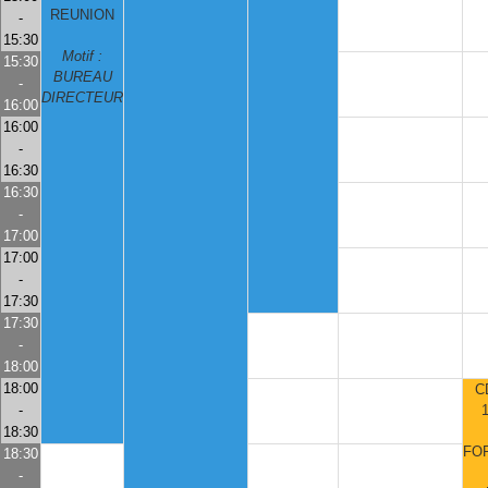
REUNION
-
15:30
Motif :
15:30
BUREAU
-
DIRECTEUR
16:00
16:00
-
16:30
16:30
-
17:00
17:00
-
17:30
17:30
-
18:00
18:00
C
-
18:30
FO
18:30
-