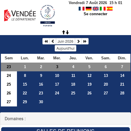
Vendredi 7 Août 2026
15
h
01
Se connecter
Juin 2026
Aujourd'hui
Sem
Lun.
Mar.
Mer.
Jeu.
Ven.
Sam.
Dim.
23
1
2
4
5
6
7
3
24
8
9
10
11
12
13
14
25
15
16
17
18
19
20
21
26
22
23
24
25
26
27
28
27
29
30
Domaines :