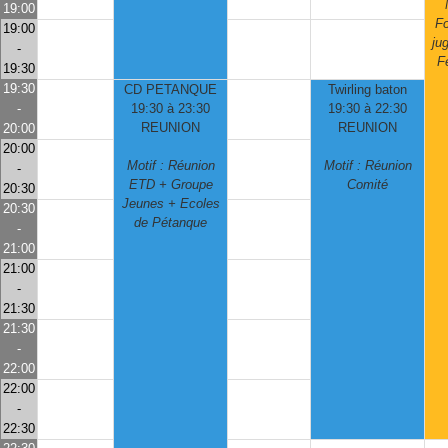
19:00
Fo
19:00
ju
-
F
19:30
19:30
CD PETANQUE
Twirling baton
-
19:30 à 23:30
19:30 à 22:30
REUNION
REUNION
20:00
20:00
Motif : Réunion
Motif : Réunion
-
ETD + Groupe
Comité
20:30
Jeunes + Ecoles
20:30
de Pétanque
-
21:00
21:00
-
21:30
21:30
-
22:00
22:00
-
22:30