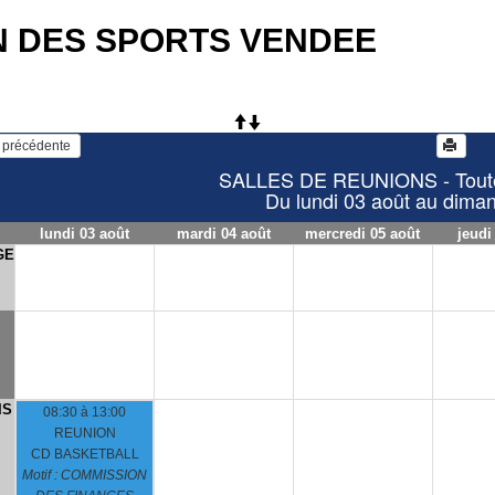
N DES SPORTS VENDEE
   Voir la semaine précédente 
SALLES DE REUNIONS - Toutes
Du lundi 03 août au dima
lundi 03 août
mardi 04 août
mercredi 05 août
jeudi
GE
IS
08:30 à 13:00
REUNION
CD BASKETBALL
Motif : COMMISSION