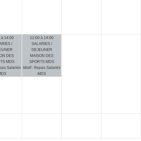
 à 14:00
12:00 à 14:00
RIES /
SALARIES /
EUNER
DEJEUNER
ON DES
MAISON DES
TS MDS
SPORTS MDS
epas Salariés
Motif : Repas Salariés
MDS
MDS