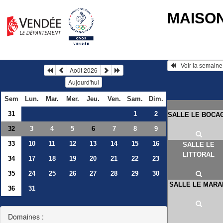
MAISO
Août 2026
Aujourd'hui
Sem
Lun.
Mar.
Mer.
Jeu.
Ven.
Sam.
Dim.
31
1
2
SALLE LE BOCA
32
3
4
5
7
8
9
6
33
10
11
12
13
14
15
16
SALLE LE
LITTORAL
34
17
18
19
20
21
22
23
35
24
25
26
27
28
29
30
SALLE LE MARA
36
31
Domaines :