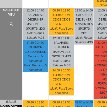
la prat
Grou
SALLE ILE
12:00 à 14:00
08:30 à 12:00
12:00 à 14:00
12:00 à
YEU
SALARIES /
FORMATION
SALARIES /
SALAR
DEJEUNER
CDOS CDOS
DEJEUNER
DEJE
MAISON DES
VENDEE
MAISON DES
MAISO
SPORTS MDS
Motif : Pass'Sport
SPORTS
SPORT
Motif : Repas
Formation
MDS
Motif :
Salariés MDS
Motif : Repas
Salari
12:00 à 14:00
Salariés MDS
17:30 à 24:00
SALARIES /
21:00 à
REUNION
DEJEUNER
BUFFET 
CD EQUITATION
MAISON DES
AMI
Réunion de
SPORTS MDS
CD RUGB
calendrier
Motif : Repas
FORM
Motif : Réunion de
Salariés MDS
ARBITRE
calendrier
SEC
14:00 à 16:30
VEN
FORMATION
Moti
CDOS CDOS
FORM
VENDEE
ARBITRE
Motif : Pass'Sport
SEC
Formation
VEN
SALLE
08:30 à 13:00
08:30 à 17:30
09:00 à 14:00
08:30 à
NOIRMOUTIER