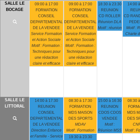
SALLE LE
09:00 à 17:00
09:00 à 17:00
18:30 à 23:30
14:00 à
BOCAGE
FORMATION
FORMATION
REUNION
REU
CONSEIL
CONSEIL
CD ROLLER
CD RAN
DEPARTEMENTAL
DEPARTEMENTAL
Réunion DLA
PEDE
DE LA VENDEE
DE LA VENDEE
Motif : réunion
Motif : 
Service Formation
Service Formation
Charte d
et Action Sociale
et Action Sociale
Motif : Formation :
Motif : Formation :
Techniques pour
Techniques pour
une rédaction
une rédaction
claire et efficace
claire et efficace
SALLE LE
14:00 à 17:30
08:30 à 17:30
15:00 à 16:30
08:30 à
LITTORAL
REUNION
FORMATION
REUNION
FORM
CONSEIL
MDS MAISON
CDOS CDOS
MDS M
DEPARTEMENTAL
DES SPORTS
VENDEE
DES S
DE LA VENDEE
MDAV
Motif :
CN
Direction Enfance
Motif : Formation
Réunion MSS
Motif : F
et Famille - Service
19:30 à 23:30