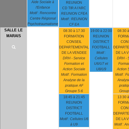
Aide Sociale à
REUNION
l'Enfance
CD TIR A l'ARC
Motif : Rencontre
REUNION CFEA
Centre Régional
Motif : REUNION
Psychotraumatisme
CF EA
SALLE LE
08:30 à 17:30
19:00 à 22:00
08:30 à
MARAIS
FORMATION
REUNION
FORM
CONSEIL
DISTRICT
CON
DEPARTEMENTAL
FOOTBALL
DEPART
DE LA VENDEE
Motif :
DE LA 
DRH - Service
Cellules
DRH - S
Formation et
U6/U7 et
Format
Action Sociale
U8/U9
Action 
Motif : Formation
Motif : F
Analyse de la
Analyse
pratique AF
pratiq
Groupe 5-6
Group
18:45 à 21:45
13:30 à
REUNION
FORM
DISTRICT
CON
FOOTBALL
DEPART
Motif : Cellules U6
DE LA 
à U9
Motif : A