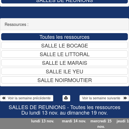
Ressources :
   Voir la semaine précédente 
 Voir la semaine suivante    
SALLES DE REUNIONS - Toutes les ressources
Du lundi 13 nov. au dimanche 19 nov.
lundi 13 nov.
mardi 14 nov.
mercredi 15
jeudi 1
nov.