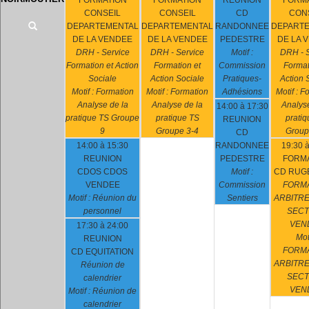
FORMATION
FORMATION
REUNION
FORM
CONSEIL
CONSEIL
CD
CON
DEPARTEMENTAL
DEPARTEMENTAL
RANDONNEE
DEPART
DE LA VENDEE
DE LA VENDEE
PEDESTRE
DE LA 
DRH - Service
DRH - Service
Motif :
DRH - S
Formation et Action
Formation et
Commission
Format
Sociale
Action Sociale
Pratiques-
Action 
Motif : Formation
Motif : Formation
Adhésions
Motif : F
Analyse de la
Analyse de la
Analyse
14:00 à 17:30
pratique TS Groupe
pratique TS
pratiq
REUNION
9
Groupe 3-4
Group
CD
14:00 à 15:30
RANDONNEE
19:30 à
REUNION
PEDESTRE
FORM
CDOS CDOS
Motif :
CD RUGB
VENDEE
Commission
FORM
Motif : Réunion du
Sentiers
ARBITRE
personnel
SEC
VEN
17:30 à 24:00
Moti
REUNION
FORM
CD EQUITATION
ARBITRE
Réunion de
SEC
calendrier
VEN
Motif : Réunion de
calendrier