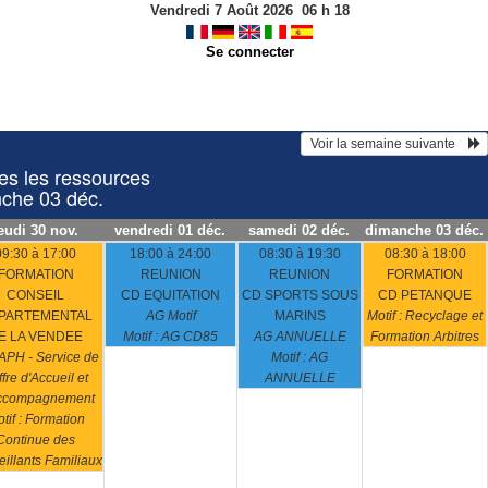
Vendredi 7 Août 2026
06
h
18
Se connecter
 Voir la semaine suivante    
 les ressources
nche 03 déc.
eudi 30 nov.
vendredi 01 déc.
samedi 02 déc.
dimanche 03 déc.
09:30 à 17:00
18:00 à 24:00
08:30 à 19:30
08:30 à 18:00
FORMATION
REUNION
REUNION
FORMATION
CONSEIL
CD EQUITATION
CD SPORTS SOUS
CD PETANQUE
PARTEMENTAL
AG Motif
MARINS
Motif : Recyclage et
E LA VENDEE
Motif : AG CD85
AG ANNUELLE
Formation Arbitres
PH - Service de
Motif : AG
ffre d'Accueil et
ANNUELLE
ccompagnement
tif : Formation
Continue des
illants Familiaux