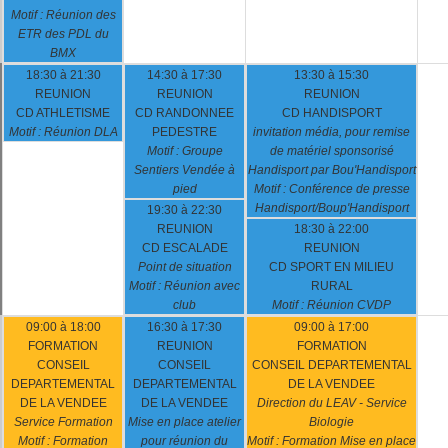
Motif : Réunion des
ETR des PDL du
BMX
18:30 à 21:30
14:30 à 17:30
13:30 à 15:30
REUNION
REUNION
REUNION
CD ATHLETISME
CD RANDONNEE
CD HANDISPORT
Motif : Réunion DLA
PEDESTRE
invitation média, pour remise
Motif : Groupe
de matériel sponsorisé
Sentiers Vendée à
Handisport par Bou'Handisport
pied
Motif : Conférence de presse
Handisport/Boup'Handisport
19:30 à 22:30
REUNION
18:30 à 22:00
CD ESCALADE
REUNION
Point de situation
CD SPORT EN MILIEU
Motif : Réunion avec
RURAL
club
Motif : Réunion CVDP
09:00 à 18:00
16:30 à 17:30
09:00 à 17:00
FORMATION
REUNION
FORMATION
CONSEIL
CONSEIL
CONSEIL DEPARTEMENTAL
DEPARTEMENTAL
DEPARTEMENTAL
DE LA VENDEE
DE LA VENDEE
DE LA VENDEE
Direction du LEAV - Service
Service Formation
Mise en place atelier
Biologie
Motif : Formation
pour réunion du
Motif : Formation Mise en place