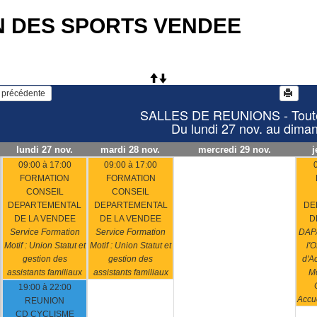
N DES SPORTS VENDEE
   Voir la semaine précédente 
SALLES DE REUNIONS - Toutes
Du lundi 27 nov. au dima
lundi 27 nov.
mardi 28 nov.
mercredi 29 nov.
j
09:00 à 17:00
09:00 à 17:00
FORMATION
FORMATION
CONSEIL
CONSEIL
DEPARTEMENTAL
DEPARTEMENTAL
DE
DE LA VENDEE
DE LA VENDEE
D
Service Formation
Service Formation
DAPA
Motif : Union Statut et
Motif : Union Statut et
l'O
gestion des
gestion des
d'A
assistants familiaux
assistants familiaux
Mo
19:00 à 22:00
Accue
REUNION
CD CYCLISME