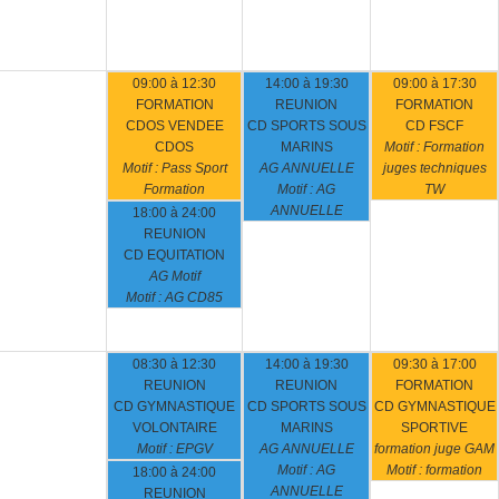
09:00 à 12:30
14:00 à 19:30
09:00 à 17:30
FORMATION
REUNION
FORMATION
CDOS VENDEE
CD SPORTS SOUS
CD FSCF
CDOS
MARINS
Motif : Formation
Motif : Pass Sport
AG ANNUELLE
juges techniques
Formation
Motif : AG
TW
ANNUELLE
18:00 à 24:00
REUNION
CD EQUITATION
AG Motif
Motif : AG CD85
08:30 à 12:30
14:00 à 19:30
09:30 à 17:00
REUNION
REUNION
FORMATION
CD GYMNASTIQUE
CD SPORTS SOUS
CD GYMNASTIQUE
VOLONTAIRE
MARINS
SPORTIVE
Motif : EPGV
AG ANNUELLE
formation juge GAM
Motif : AG
Motif : formation
18:00 à 24:00
ANNUELLE
REUNION