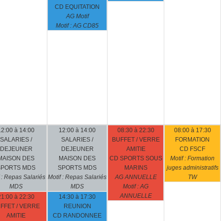
CD EQUITATION
AG Motif
Motif : AG CD85
12:00 à 14:00
12:00 à 14:00
08:30 à 22:30
08:00 à 17:30
SALARIES /
SALARIES /
BUFFET / VERRE
FORMATION
DEJEUNER
DEJEUNER
AMITIE
CD FSCF
MAISON DES
MAISON DES
CD SPORTS SOUS
Motif : Formation
SPORTS MDS
SPORTS MDS
MARINS
juges administratifs
f : Repas Salariés
Motif : Repas Salariés
AG ANNUELLE
TW
MDS
MDS
Motif : AG
ANNUELLE
21:00 à 22:30
14:30 à 17:30
FFET / VERRE
REUNION
AMITIE
CD RANDONNEE