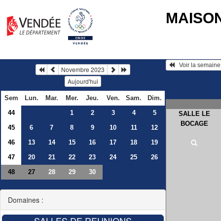
MAISO
Novembre 2023
Aujourd'hui
Sem
Lun.
Mar.
Mer.
Jeu.
Ven.
Sam.
Dim.
44
1
2
3
4
5
SALLE LE
BOCAGE
45
6
7
8
9
10
11
12
46
13
14
15
16
17
18
19
47
20
21
22
23
24
25
26
48
28
29
30
27
Domaines :