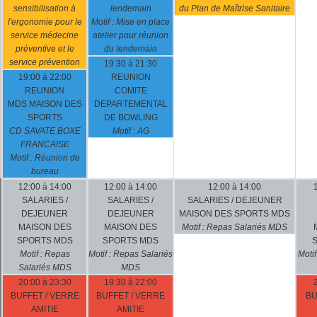
sensibilisation à
lendemain
du Plan de Maîtrise Sanitaire
l'ergonomie pour le
Motif : Mise en place
service médecine
atelier pour réunion
préventive et le
du lendemain
service prévention
19:30 à 21:30
19:00 à 22:00
REUNION
REUNION
COMITE
MDS MAISON DES
DEPARTEMENTAL
SPORTS
DE BOWLING
CD SAVATE BOXE
Motif : AG
FRANCAISE
Motif : Réunion de
bureau
12:00 à 14:00
12:00 à 14:00
12:00 à 14:00
SALARIES /
SALARIES /
SALARIES / DEJEUNER
DEJEUNER
DEJEUNER
MAISON DES SPORTS MDS
MAISON DES
MAISON DES
Motif : Repas Salariés MDS
SPORTS MDS
SPORTS MDS
Motif : Repas
Motif : Repas Salariés
Moti
Salariés MDS
MDS
20:00 à 23:30
19:30 à 22:00
BUFFET / VERRE
BUFFET / VERRE
BU
AMITIE
AMITIE