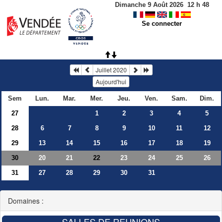
Dimanche 9 Août 2026
12
h
48
Se connecter
Juillet 2020
Aujourd'hui
Sem
Lun.
Mar.
Mer.
Jeu.
Ven.
Sam.
Dim.
27
1
2
3
4
5
28
6
7
8
9
10
11
12
29
13
14
15
16
17
18
19
30
20
21
23
24
25
26
22
31
27
28
29
30
31
Domaines :