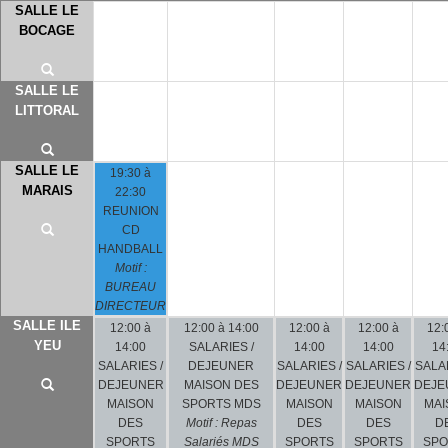
SALLE LE
BOCAGE
SALLE LE
LITTORAL
SALLE LE
19:30 à
MARAIS
22:30
REUNION
CD
HANDBALL
Motif :
BUREAU
DIRECTEUR
SALLE ILE
12:00 à
12:00 à 14:00
12:00 à
12:00 à
12:
YEU
14:00
SALARIES /
14:00
14:00
14
SALARIES /
DEJEUNER
SALARIES /
SALARIES /
SALAR
DEJEUNER
MAISON DES
DEJEUNER
DEJEUNER
DEJE
MAISON
SPORTS MDS
MAISON
MAISON
MAI
DES
Motif : Repas
DES
DES
D
SPORTS
Salariés MDS
SPORTS
SPORTS
SPO