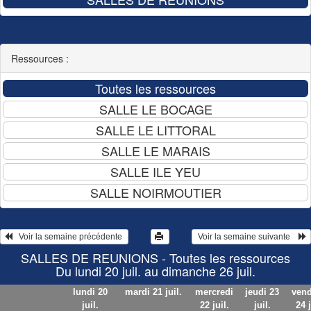
Ressources :
   Voir la semaine précédente 
 Voir la semaine suivante    
SALLES DE REUNIONS - Toutes les ressources
Du lundi 20 juil. au dimanche 26 juil.
lundi 20
mardi 21 juil.
mercredi
jeudi 23
vend
juil.
22 juil.
juil.
24 j