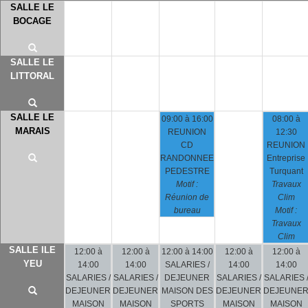
SALLE LE
BOCAGE
SALLE LE
LITTORAL
SALLE LE
09:00 à 16:00
08:00 à
MARAIS
REUNION
12:30
CD
REUNION
RANDONNEE
Entreprise
PEDESTRE
Turquant
Motif :
Travaux
Réunion de
Clim
bureau
Motif :
Travaux
Clim
SALLE ILE
12:00 à
12:00 à
12:00 à 14:00
12:00 à
12:00 à
YEU
14:00
14:00
SALARIES /
14:00
14:00
SALARIES /
SALARIES /
DEJEUNER
SALARIES /
SALARIES 
DEJEUNER
DEJEUNER
MAISON DES
DEJEUNER
DEJEUNE
MAISON
MAISON
SPORTS
MAISON
MAISON