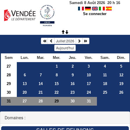
Samedi 8 Août 2026
20
h
16
Se connecter
Juillet 2026
Aujourd'hui
Sem
Lun.
Mar.
Mer.
Jeu.
Ven.
Sam.
Dim.
27
1
2
3
4
5
28
6
7
8
9
10
11
12
29
13
14
15
16
17
18
19
30
20
21
22
23
24
25
26
31
27
28
30
31
29
Domaines :